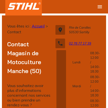
Panneau de gestion des cookies
menu
Vous êtes ici :
Accueil
>
Rte de Carolles
place
Contact
50530 Sartilly
phone
Contact
02 78 77 17 39
Magasin de
08:30-
12:00
Motoculture
Lundi
/
14:00-
Manche (50)
18:30
08:30-
12:00
Vous souhaitez avoir
Mardi
/
plus d'informations
14:00-
concernant nos services
18:30
ou bien prendre un
08:30-
rendez-vous ?
12:00